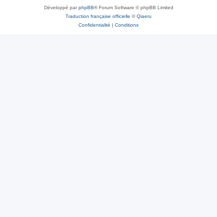
Développé par
phpBB
® Forum Software © phpBB Limited
Traduction française officielle
©
Qiaeru
Confidentialité
|
Conditions