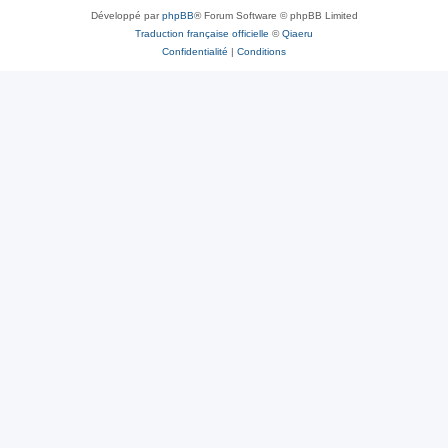
Développé par
phpBB
® Forum Software © phpBB Limited
Traduction française officielle
©
Qiaeru
Confidentialité
|
Conditions