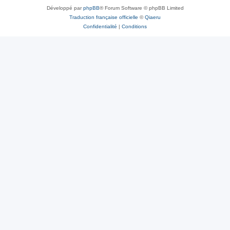
Développé par
phpBB
® Forum Software © phpBB Limited
Traduction française officielle
©
Qiaeru
Confidentialité
|
Conditions