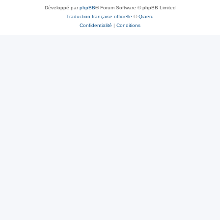
Développé par
phpBB
® Forum Software © phpBB Limited
Traduction française officielle
©
Qiaeru
Confidentialité
|
Conditions