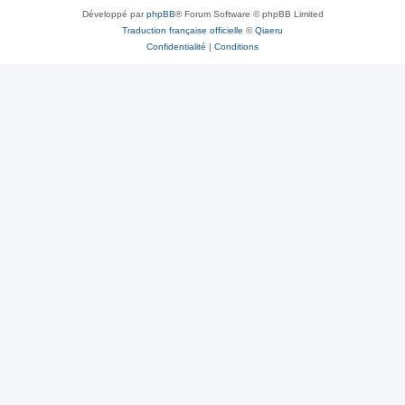
Développé par
phpBB
® Forum Software © phpBB Limited
Traduction française officielle
©
Qiaeru
Confidentialité
|
Conditions