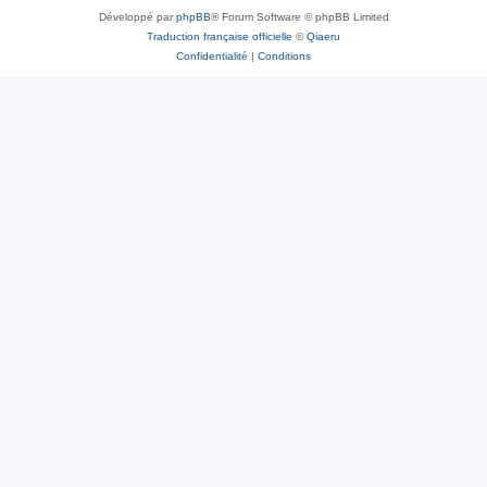
Développé par
phpBB
® Forum Software © phpBB Limited
Traduction française officielle
©
Qiaeru
Confidentialité
|
Conditions