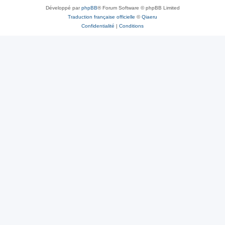
Développé par
phpBB
® Forum Software © phpBB Limited
Traduction française officielle
©
Qiaeru
Confidentialité
|
Conditions