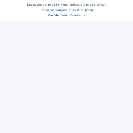
Développé par
phpBB
® Forum Software © phpBB Limited
Traduction française officielle
©
Qiaeru
Confidentialité
|
Conditions