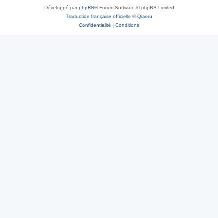
Développé par
phpBB
® Forum Software © phpBB Limited
Traduction française officielle
©
Qiaeru
Confidentialité
|
Conditions