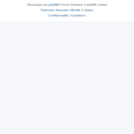
Développé par
phpBB
® Forum Software © phpBB Limited
Traduction française officielle
©
Qiaeru
Confidentialité
|
Conditions