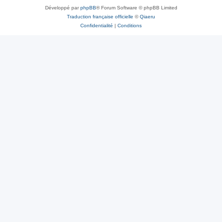
Développé par
phpBB
® Forum Software © phpBB Limited
Traduction française officielle
©
Qiaeru
Confidentialité
|
Conditions