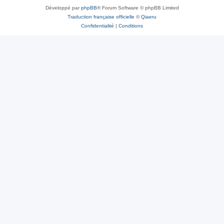
Développé par
phpBB
® Forum Software © phpBB Limited
Traduction française officielle
©
Qiaeru
Confidentialité
|
Conditions