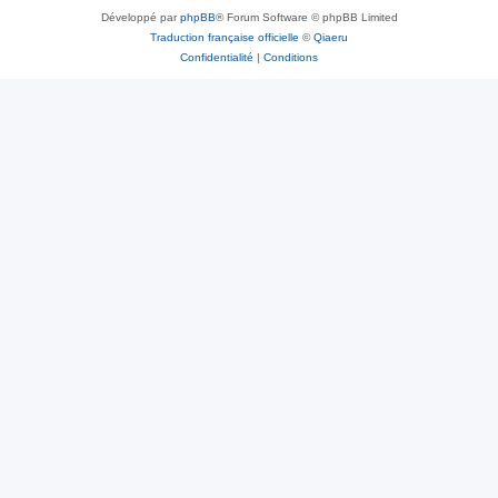
Développé par
phpBB
® Forum Software © phpBB Limited
Traduction française officielle
©
Qiaeru
Confidentialité
|
Conditions