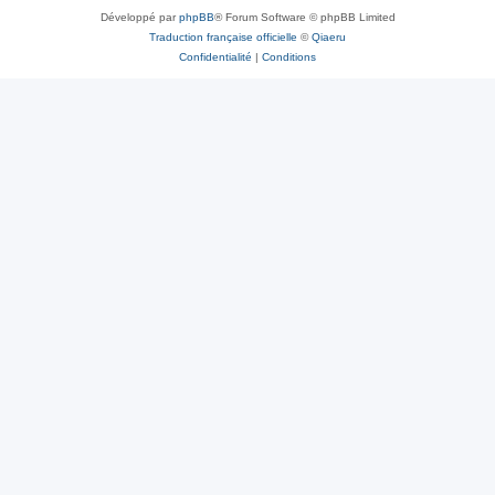
Développé par
phpBB
® Forum Software © phpBB Limited
Traduction française officielle
©
Qiaeru
Confidentialité
|
Conditions