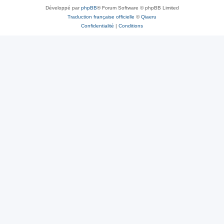
Développé par
phpBB
® Forum Software © phpBB Limited
Traduction française officielle
©
Qiaeru
Confidentialité
|
Conditions