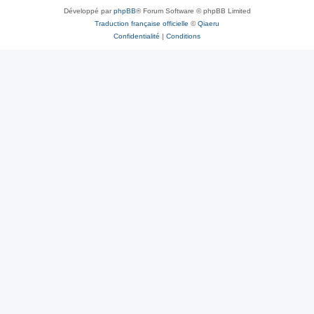
Développé par
phpBB
® Forum Software © phpBB Limited
Traduction française officielle
©
Qiaeru
Confidentialité
|
Conditions