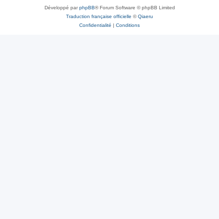
Développé par
phpBB
® Forum Software © phpBB Limited
Traduction française officielle
©
Qiaeru
Confidentialité
|
Conditions