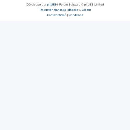
Développé par
phpBB
® Forum Software © phpBB Limited
Traduction française officielle
©
Qiaeru
Confidentialité
|
Conditions