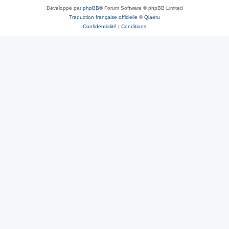
Développé par
phpBB
® Forum Software © phpBB Limited
Traduction française officielle
©
Qiaeru
Confidentialité
|
Conditions