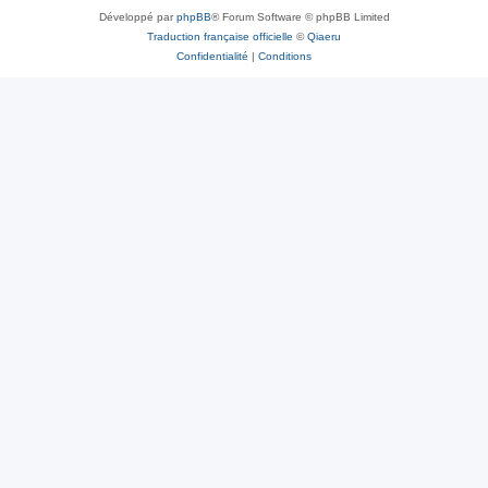
Développé par
phpBB
® Forum Software © phpBB Limited
Traduction française officielle
©
Qiaeru
Confidentialité
|
Conditions