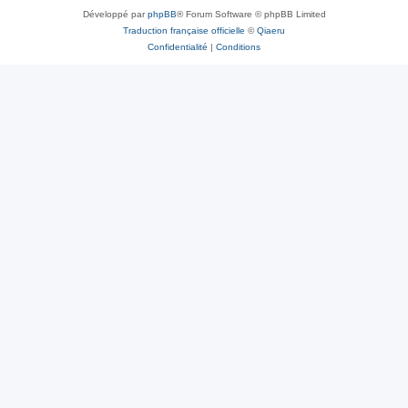
Développé par
phpBB
® Forum Software © phpBB Limited
Traduction française officielle
©
Qiaeru
Confidentialité
|
Conditions