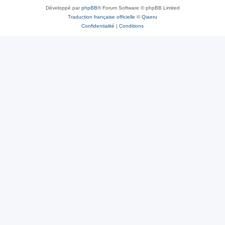
Développé par
phpBB
® Forum Software © phpBB Limited
Traduction française officielle
©
Qiaeru
Confidentialité
|
Conditions