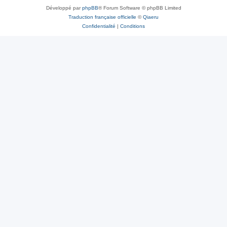
Développé par
phpBB
® Forum Software © phpBB Limited
Traduction française officielle
©
Qiaeru
Confidentialité
|
Conditions