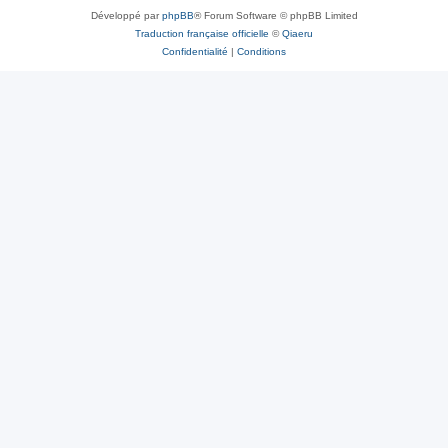
Développé par
phpBB
® Forum Software © phpBB Limited
Traduction française officielle
©
Qiaeru
Confidentialité
|
Conditions