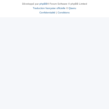
Développé par
phpBB
® Forum Software © phpBB Limited
Traduction française officielle
©
Qiaeru
Confidentialité
|
Conditions