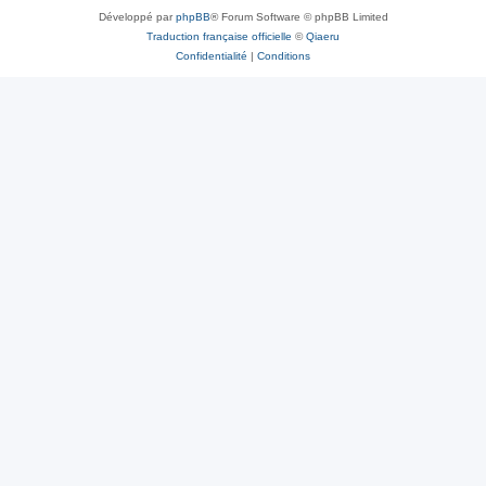
Développé par
phpBB
® Forum Software © phpBB Limited
Traduction française officielle
©
Qiaeru
Confidentialité
|
Conditions