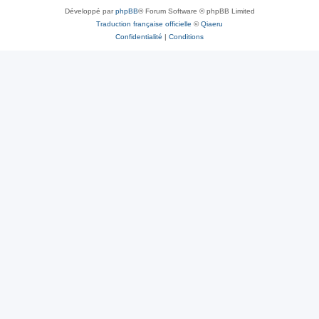
Développé par
phpBB
® Forum Software © phpBB Limited
Traduction française officielle
©
Qiaeru
Confidentialité
|
Conditions