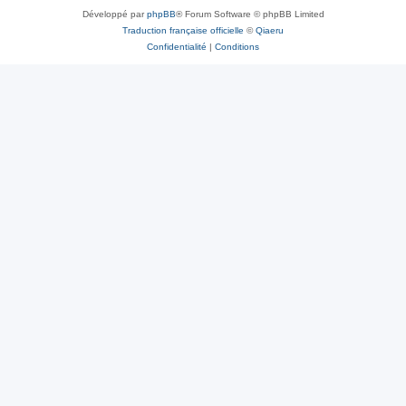
Développé par
phpBB
® Forum Software © phpBB Limited
Traduction française officielle
©
Qiaeru
Confidentialité
|
Conditions