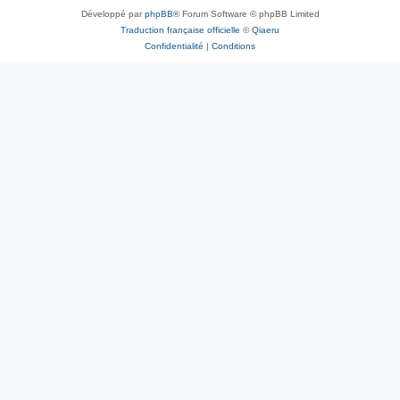
Développé par
phpBB
® Forum Software © phpBB Limited
Traduction française officielle
©
Qiaeru
Confidentialité
|
Conditions