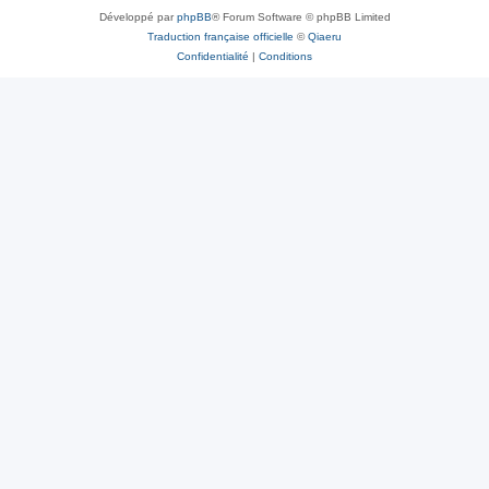
Développé par
phpBB
® Forum Software © phpBB Limited
Traduction française officielle
©
Qiaeru
Confidentialité
|
Conditions