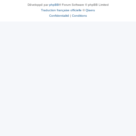
Développé par
phpBB
® Forum Software © phpBB Limited
Traduction française officielle
©
Qiaeru
Confidentialité
|
Conditions