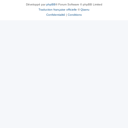
Développé par
phpBB
® Forum Software © phpBB Limited
Traduction française officielle
©
Qiaeru
Confidentialité
|
Conditions