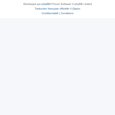
Développé par
phpBB
® Forum Software © phpBB Limited
Traduction française officielle
©
Qiaeru
Confidentialité
|
Conditions