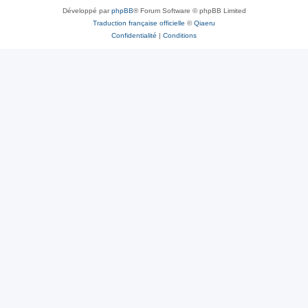
Développé par
phpBB
® Forum Software © phpBB Limited
Traduction française officielle
©
Qiaeru
Confidentialité
|
Conditions