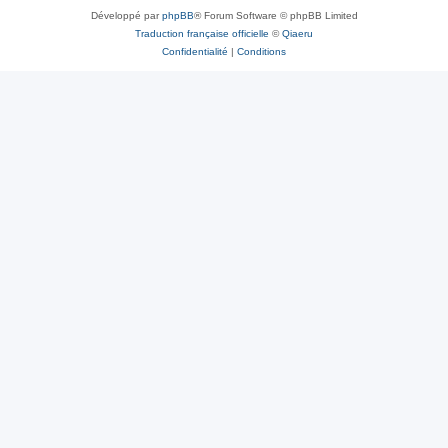
Développé par
phpBB
® Forum Software © phpBB Limited
Traduction française officielle
©
Qiaeru
Confidentialité
|
Conditions