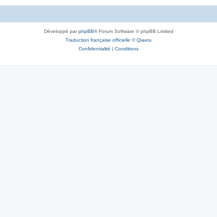
Développé par
phpBB
® Forum Software © phpBB Limited
Traduction française officielle
©
Qiaeru
Confidentialité
|
Conditions