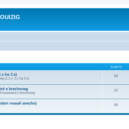
ROUIZIG
SUJETS
.x ha 3.x)
59
g (1.1.x, 2.x ha 3.x)
bird e brezhoneg
37
a Thunderbird e brezhoneg
n darn vrasañ anezho)
48