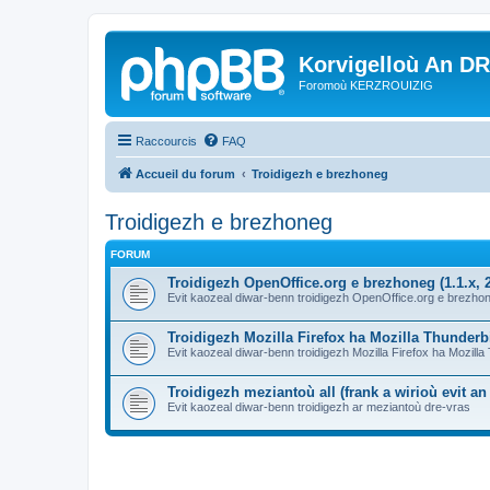
Korvigelloù An D
Foromoù KERZROUIZIG
Raccourcis
FAQ
Accueil du forum
Troidigezh e brezhoneg
Troidigezh e brezhoneg
FORUM
Troidigezh OpenOffice.org e brezhoneg (1.1.x, 2
Evit kaozeal diwar-benn troidigezh OpenOffice.org e brezhone
Troidigezh Mozilla Firefox ha Mozilla Thunder
Evit kaozeal diwar-benn troidigezh Mozilla Firefox ha Mozill
Troidigezh meziantoù all (frank a wirioù evit a
Evit kaozeal diwar-benn troidigezh ar meziantoù dre-vras