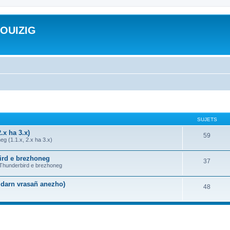
ROUIZIG
SUJETS
.x ha 3.x)
59
g (1.1.x, 2.x ha 3.x)
bird e brezhoneg
37
a Thunderbird e brezhoneg
n darn vrasañ anezho)
48