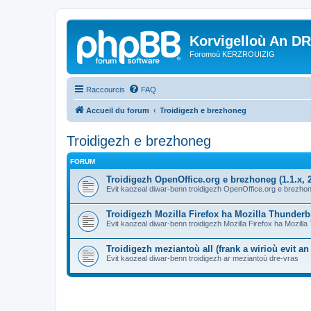
Korvigelloù An D
Foromoù KERZROUIZIG
Raccourcis
FAQ
Accueil du forum
Troidigezh e brezhoneg
Troidigezh e brezhoneg
FORUM
Troidigezh OpenOffice.org e brezhoneg (1.1.x, 2
Evit kaozeal diwar-benn troidigezh OpenOffice.org e brezhone
Troidigezh Mozilla Firefox ha Mozilla Thunder
Evit kaozeal diwar-benn troidigezh Mozilla Firefox ha Mozill
Troidigezh meziantoù all (frank a wirioù evit a
Evit kaozeal diwar-benn troidigezh ar meziantoù dre-vras