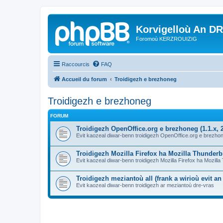
Korvigelloù An D
Foromoù KERZROUIZIG
Raccourcis
FAQ
Accueil du forum
Troidigezh e brezhoneg
Troidigezh e brezhoneg
FORUM
Troidigezh OpenOffice.org e brezhoneg (1.1.x, 2
Evit kaozeal diwar-benn troidigezh OpenOffice.org e brezhone
Troidigezh Mozilla Firefox ha Mozilla Thunder
Evit kaozeal diwar-benn troidigezh Mozilla Firefox ha Mozill
Troidigezh meziantoù all (frank a wirioù evit a
Evit kaozeal diwar-benn troidigezh ar meziantoù dre-vras