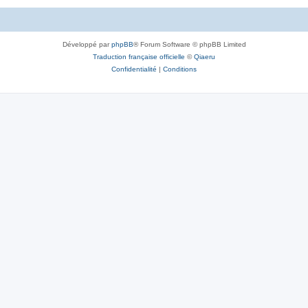
Développé par
phpBB
® Forum Software © phpBB Limited
Traduction française officielle
©
Qiaeru
Confidentialité
|
Conditions