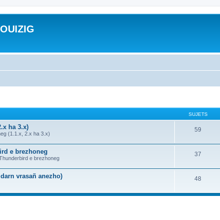
ROUIZIG
SUJETS
.x ha 3.x)
59
g (1.1.x, 2.x ha 3.x)
bird e brezhoneg
37
a Thunderbird e brezhoneg
n darn vrasañ anezho)
48