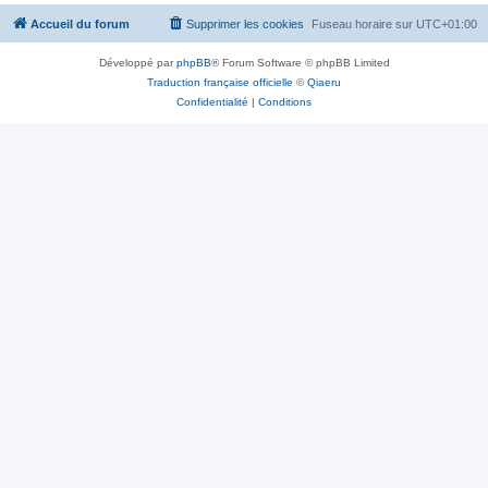
Accueil du forum
Supprimer les cookies
Fuseau horaire sur
UTC+01:00
Développé par
phpBB
® Forum Software © phpBB Limited
Traduction française officielle
©
Qiaeru
Confidentialité
|
Conditions