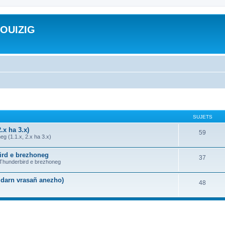
ROUIZIG
SUJETS
.x ha 3.x)
59
g (1.1.x, 2.x ha 3.x)
bird e brezhoneg
37
a Thunderbird e brezhoneg
n darn vrasañ anezho)
48