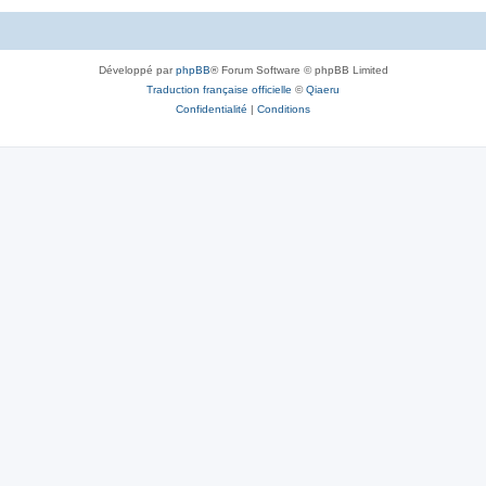
Développé par
phpBB
® Forum Software © phpBB Limited
Traduction française officielle
©
Qiaeru
Confidentialité
|
Conditions