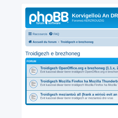
Korvigelloù An D
Foromoù KERZROUIZIG
Raccourcis
FAQ
Accueil du forum
Troidigezh e brezhoneg
Troidigezh e brezhoneg
FORUM
Troidigezh OpenOffice.org e brezhoneg (1.1.x, 2
Evit kaozeal diwar-benn troidigezh OpenOffice.org e brezhone
Troidigezh Mozilla Firefox ha Mozilla Thunder
Evit kaozeal diwar-benn troidigezh Mozilla Firefox ha Mozill
Troidigezh meziantoù all (frank a wirioù evit a
Evit kaozeal diwar-benn troidigezh ar meziantoù dre-vras