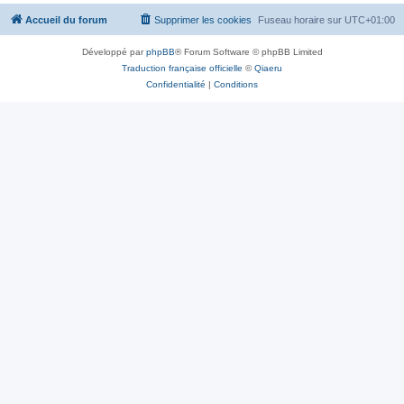
Accueil du forum
Supprimer les cookies
Fuseau horaire sur
UTC+01:00
Développé par
phpBB
® Forum Software © phpBB Limited
Traduction française officielle
©
Qiaeru
Confidentialité
|
Conditions