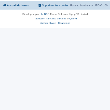
Accueil du forum
Supprimer les cookies
Fuseau horaire sur
UTC+01:00
Développé par
phpBB
® Forum Software © phpBB Limited
Traduction française officielle
©
Qiaeru
Confidentialité
|
Conditions