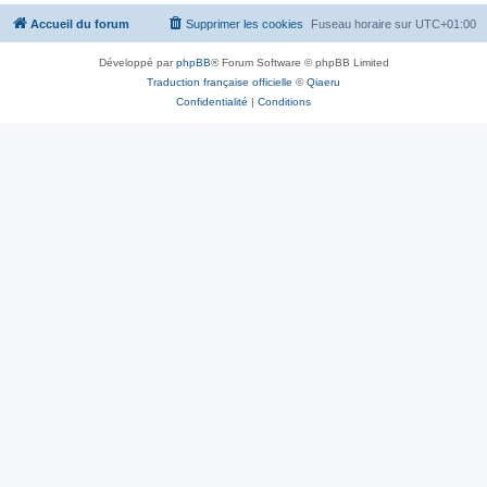
Accueil du forum
Supprimer les cookies
Fuseau horaire sur
UTC+01:00
Développé par
phpBB
® Forum Software © phpBB Limited
Traduction française officielle
©
Qiaeru
Confidentialité
|
Conditions