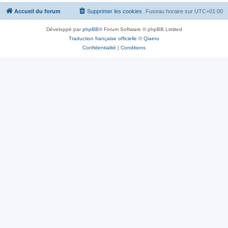
Accueil du forum
Supprimer les cookies
Fuseau horaire sur
UTC+01:00
Développé par
phpBB
® Forum Software © phpBB Limited
Traduction française officielle
©
Qiaeru
Confidentialité
|
Conditions