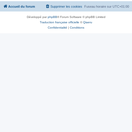
Accueil du forum
Supprimer les cookies
Fuseau horaire sur
UTC+01:00
Développé par
phpBB
® Forum Software © phpBB Limited
Traduction française officielle
©
Qiaeru
Confidentialité
|
Conditions