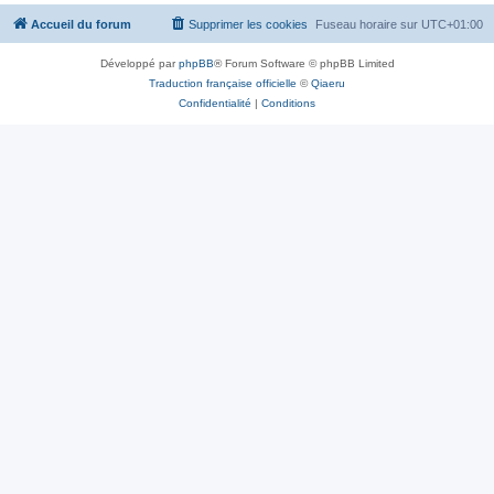
Accueil du forum
Supprimer les cookies
Fuseau horaire sur
UTC+01:00
Développé par
phpBB
® Forum Software © phpBB Limited
Traduction française officielle
©
Qiaeru
Confidentialité
|
Conditions