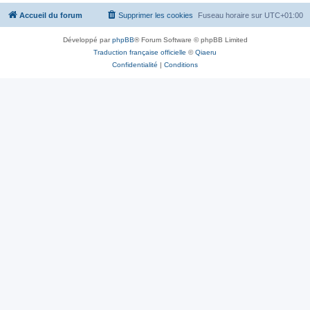
Accueil du forum
Supprimer les cookies
Fuseau horaire sur
UTC+01:00
Développé par
phpBB
® Forum Software © phpBB Limited
Traduction française officielle
©
Qiaeru
Confidentialité
|
Conditions