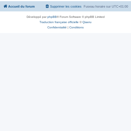
Accueil du forum
Supprimer les cookies
Fuseau horaire sur
UTC+01:00
Développé par
phpBB
® Forum Software © phpBB Limited
Traduction française officielle
©
Qiaeru
Confidentialité
|
Conditions