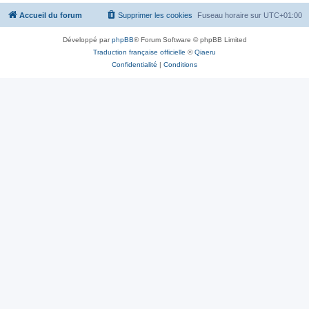
Accueil du forum
Supprimer les cookies
Fuseau horaire sur
UTC+01:00
Développé par
phpBB
® Forum Software © phpBB Limited
Traduction française officielle
©
Qiaeru
Confidentialité
|
Conditions