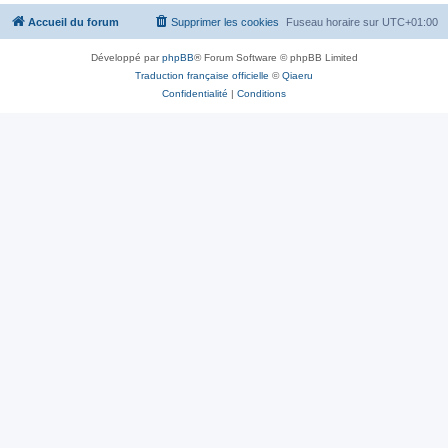
Accueil du forum
Supprimer les cookies
Fuseau horaire sur
UTC+01:00
Développé par
phpBB
® Forum Software © phpBB Limited
Traduction française officielle
©
Qiaeru
Confidentialité
|
Conditions